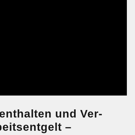
­enthalten und Ver­
its­entgelt –