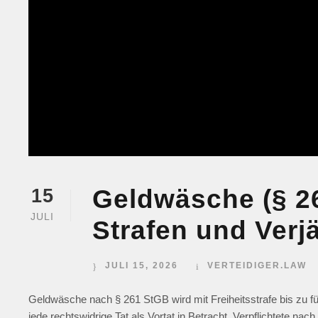
Geldwäsche (§ 26
15
JULI
Strafen und Verj
JULI 15, 2026
VERTEIDIGER.LAW
Geldwäsche nach § 261 StGB wird mit Freiheitsstrafe bis zu f
jede rechtswidrige Tat als Vortat in Betracht. Verpflichtete