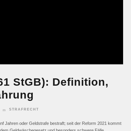
1 StGB): Definition,
ährung
STRAFRECHT
ünf Jahren oder Geldstrafe bestraft; seit der Reform 2021 kommt
 nach dem Geldwäschegesetz und besonders schwere Fälle