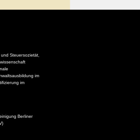
- und Steuersozietät,
swissenschaft
onale
anwaltsausbildung im
ifizierung im
einigung Berliner
V)