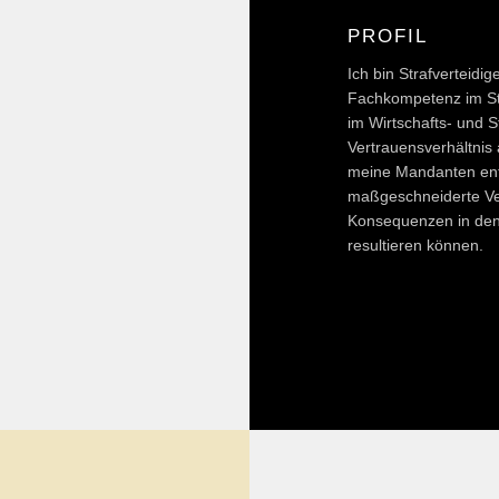
PROFIL
Ich bin Strafverteid
Fachkompetenz im Str
im Wirtschafts- und S
Vertrauensverhältnis 
meine Mandanten entw
maßgeschneiderte Ve
Konsequenzen in den 
resultieren können.