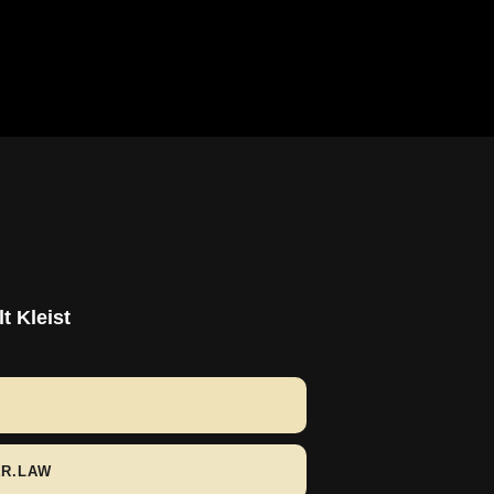
t Kleist
ER.LAW