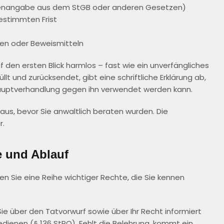
henangabe aus dem StGB oder anderen Gesetzen)
estimmten Frist
en oder Beweismitteln
 den ersten Blick harmlos – fast wie ein unverfängliches
t und zurücksendet, gibt eine schriftliche Erklärung ab,
r Hauptverhandlung gegen ihn verwendet werden kann.
aus, bevor Sie anwaltlich beraten wurden. Die
r.
 und Ablauf
 Sie eine Reihe wichtiger Rechte, die Sie kennen
 über den Tatvorwurf sowie über Ihr Recht informiert
edienen (§ 136 StPO). Fehlt die Belehrung, kommt ein