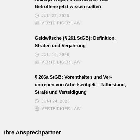
Betroffene jetzt wissen sollten
JULI 22, 2026
VERTEIDIGER.LAW
Geldwäsche (§ 261 StGB): Definition,
Strafen und Verjährung
JULI 15, 2026
VERTEIDIGER.LAW
§ 266a StGB: Vor­enthalten und Ver­
untreuen von Arbeits­entgelt – Tatbestand,
Strafe und Vertei­digung
JUNI 24, 2026
VERTEIDIGER.LAW
Ihre Ansprechpartner