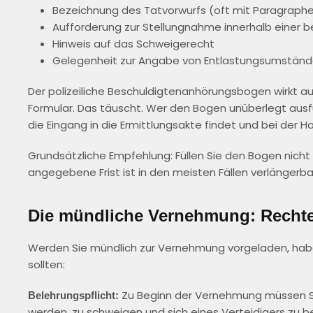
Bezeichnung des Tatvorwurfs (oft mit Paragrap
Aufforderung zur Stellungnahme innerhalb einer b
Hinweis auf das Schweigerecht
Gelegenheit zur Angabe von Entlastungsumständ
Der polizeiliche Beschuldigtenanhörungsbogen wirkt auf
Formular. Das täuscht. Wer den Bogen unüberlegt ausfüll
die Eingang in die Ermittlungsakte findet und bei de
Grundsätzliche Empfehlung: Füllen Sie den Bogen nicht 
angegebene Frist ist in den meisten Fällen verlängerba
Die mündliche Vernehmung: Rechte
Werden Sie mündlich zur Vernehmung vorgeladen, haben
sollten:
Zu Beginn der Vernehmung müssen Sie
Belehrungspflicht:
werden, zu schweigen und sich eines Verteidigers zu b