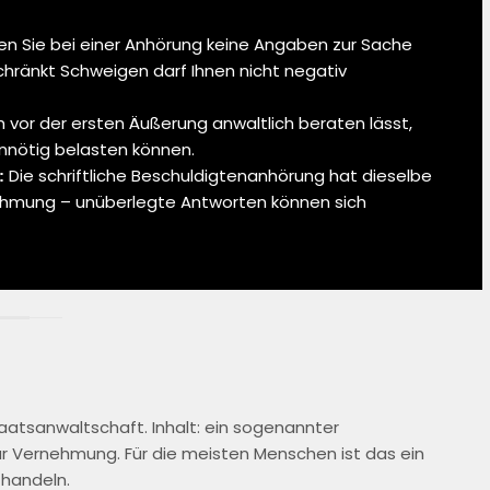
en Sie bei einer Anhörung keine Angaben zur Sache
hränkt Schweigen darf Ihnen nicht negativ
 vor der ersten Äußerung anwaltlich beraten lässt,
unnötig belasten können.
Die schriftliche Beschuldigtenanhörung hat dieselbe
:
nehmung – unüberlegte Antworten können sich
taatsanwaltschaft. Inhalt: ein sogenannter
 Vernehmung. Für die meisten Menschen ist das ein
 handeln.