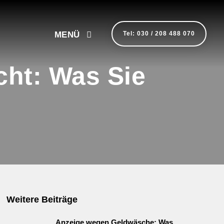
MENÜ
Tel: 030 / 208 488 070
cht: Was Sie
Weitere Beiträge
Anzeige wegen Geldwäsche: Was