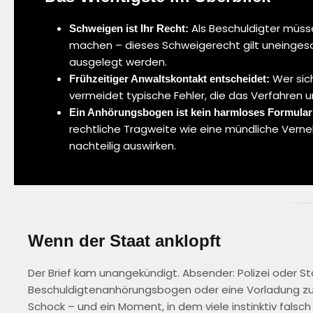
Als Beschuldigter müss
Schweigen ist Ihr Recht:
machen – dieses Schweigerecht gilt uneingesc
ausgelegt werden.
Wer sich
Frühzeitiger Anwaltskontakt entscheidet:
vermeidet typische Fehler, die das Verfahren 
Ein Anhörungsbogen ist kein harmloses Formular
rechtliche Tragweite wie eine mündliche Ver
nachteilig auswirken.
Wenn der Staat anklopft
Der Brief kam unangekündigt. Absender: Polizei oder S
Beschuldigtenanhörungsbogen oder eine Vorladung zur
Schock – und ein Moment, in dem viele instinktiv falsch