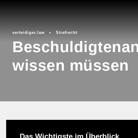
verteidiger.law
•
Strafrecht
Beschuldigtenan
wissen müssen
Das Wichtigste im Überblick